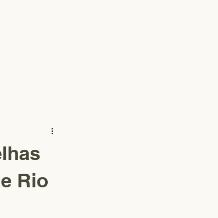
Disseminação
Parcerias
Notícias
More
elhas
e Rio