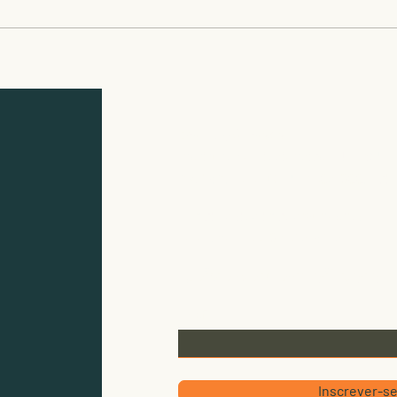
Pesquisadores do
Abel
CBioClima são
gara
contemplados com Bolsas
plan
de Produtividade do CNPQ
camp
Instituição-sede
Instituto de Biociências - UNESP - 
Av. 24A, 1515 – CEP: 13506-900, Bairr
E-mail:
cbioclima.rc@unesp.br
Telefone: +55 19 3526-4216
Deixe seu e-mail para r
Email
Inscrever-s