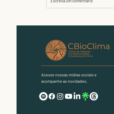
Escreva um comentário
Abelhas e beija-flores
impulsionam sucesso
reprodutivo de plantas-
símbolo dos campos
rupestres
Acesse nossas mídias sociais e
acompanhe as novidades.