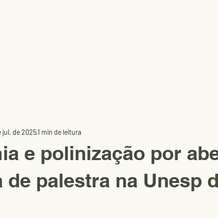
uem somos
Equipe
Pesquisa
Inovação
 jul. de 2025
1 min de leitura
a e polinização por ab
 de palestra na Unesp d