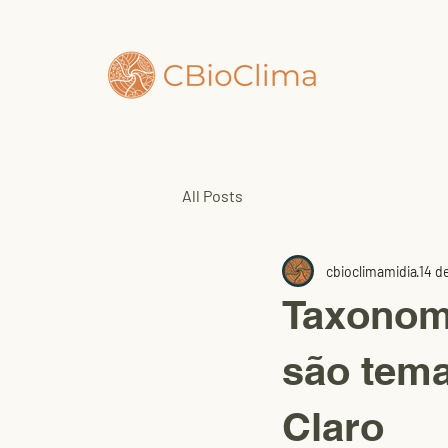
Q
All Posts
cbioclimamidia
14 de
Taxonomi
são tema
Claro