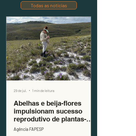
Todas as notícias
29 de jul.
1 min de leitura
Abelhas e beija-flores
impulsionam sucesso
reprodutivo de plantas-
símbolo dos campos
Agência FAPESP
rupestres