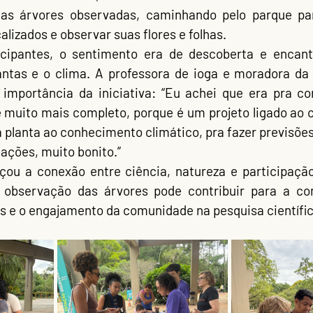
as árvores observadas, caminhando pelo parque pa
calizados
 e observar suas flores e folhas.
antas e o clima. A professora de ioga e moradora da 
 importância da iniciativa: “Eu achei que era pra co
é muito mais completo, porque é um projeto ligado ao c
a planta ao conhecimento climático, pra fazer previsões. 
ações, muito bonito.”
rçou a conexão entre 
ciência, natureza e participaçã
observação das árvores pode contribuir para a 
co
s
 e o 
engajamento da comunidade
 na pesquisa científi