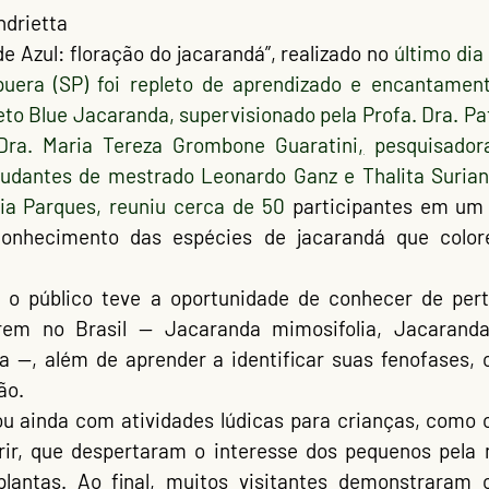
ndrietta
de Azul: floração do jacarandá”
, realizado no 
último dia 
puera (SP)
 foi repleto de aprendizado e encantamento
eto Blue Jacaranda
, supervisionado pela Profa. Dra. Patr
Dra. Maria Tereza Grombone Guaratini
,
 pesquisador
ia Parques
, reuniu cerca de 
50 
participantes
 em um 
onhecimento das espécies de 
jacarandá
 que color
rem no Brasil — 
Jacaranda mimosifolia
, 
Jacaranda
na
 —, além de aprender a identificar suas 
fenofases
,
ção
.
ou ainda com 
atividades lúdicas para crianças
, como 
ir
, que despertaram o interesse dos pequenos pela n
plantas. Ao final, muitos visitantes demonstraram 