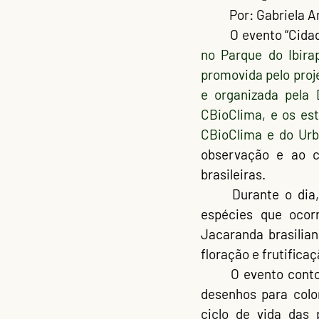
	Por: Gabriela A
	O evento 
“Cida
no 
Parque do Ibira
promovida pelo 
proj
e organizada pela 
CBioClima
 e do 
Urb
observação e ao c
brasileiras.
	Durante o dia, o público teve a oportunidade de conhecer de perto as principais 
espécies que ocor
Jacaranda brasilia
floração e frutifica
	O evento cont
desenhos para color
ciclo de vida das 