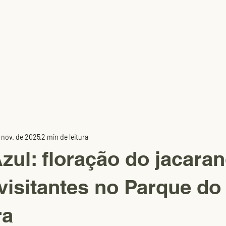
uem somos
Equipe
Pesquisa
Inovação
e nov. de 2025
2 min de leitura
zul: floração do jacara
visitantes no Parque do
ra