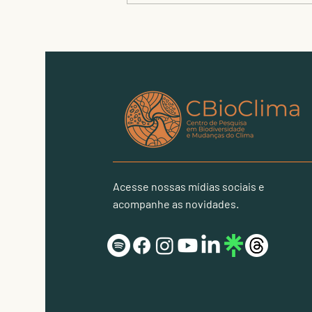
Abelhas e beija-flores
impulsionam sucesso
reprodutivo de plantas-
símbolo dos campos
rupestres
Acesse nossas mídias sociais e
acompanhe as novidades.