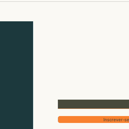
Pesquisadores do
Abel
CBioClima são
gara
contemplados com Bolsas
plan
de Produtividade do CNPQ
camp
Instituição-sede
Instituto de Biociências - UNESP - 
Av. 24A, 1515 – CEP: 13506-900, Bairr
E-mail:
cbioclima.rc@unesp.br
Telefone: +55 19 3526-4216
Deixe seu e-mail para r
Email
Inscrever-s