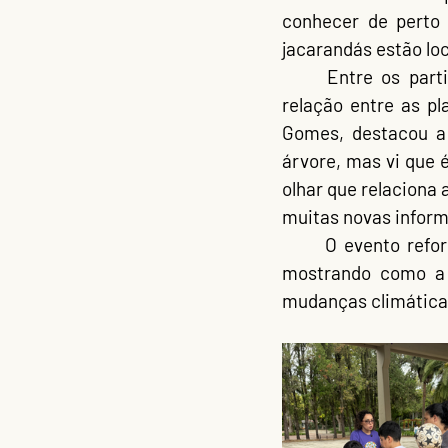
conhecer de perto 
jacarandás estão lo
	Entre os participantes, o sentimento era de descoberta e encantamento com a 
relação entre as pl
Gomes
, destacou a
árvore, mas vi que 
olhar que relaciona 
muitas novas inform
	O evento refo
mostrando como a 
mudanças climática