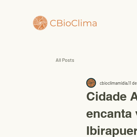
Q
All Posts
cbioclimamidia
11 d
Cidade A
encanta 
Ibirapue