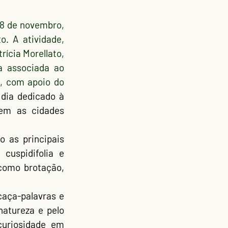
8 de novembro
, 
. A atividade, 
ícia Morellato,  
a associada ao 
CBioClima, e os estudantes de mestrado Leonardo Ganz e Thalita Surian, com apoio do 
dia dedicado à 
em as cidades 
 cuspidifolia
 e 
 como 
brotação, 
caça-palavras e 	
atureza e pelo 
curiosidade em 