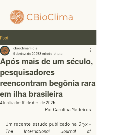
Post
cbioclimamidia
9 de dez. de 2025
3 min de leitura
Após mais de um século,
pesquisadores
reencontram begônia rara
em ilha brasileira
Atualizado:
10 de dez. de 2025
Por Carolina Medeiros
Um recente estudo publicado na 
Oryx – 
The International Journal of 